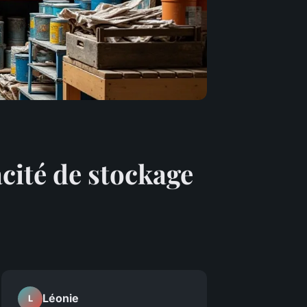
acité de stockage
Léonie
L